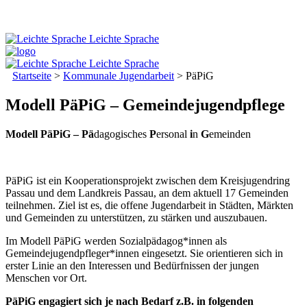
Leichte Sprache
Leichte Sprache
Startseite
>
Kommunale Jugendarbeit
>
PäPiG
Modell PäPiG – Gemeindejugendpflege
Modell PäPiG – Pä
dagogisches
P
ersonal
i
n
G
emeinden
PäPiG ist ein Kooperationsprojekt zwischen dem Kreisjugendring
Passau und dem Landkreis Passau, an dem aktuell 17 Gemeinden
teilnehmen. Ziel ist es, die offene Jugendarbeit in Städten, Märkten
und Gemeinden zu unterstützen, zu stärken und auszubauen.
Im Modell PäPiG werden Sozialpädagog*innen als
Gemeindejugendpfleger*innen eingesetzt. Sie orientieren sich in
erster Linie an den Interessen und Bedürfnissen der jungen
Menschen vor Ort.
PäPiG engagiert sich je nach Bedarf z.B. in folgenden