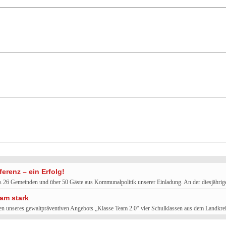
renz – ein Erfolg!
us 26 Gemeinden und über 50 Gäste aus Kommunalpolitik unserer Einladung. An der diesjähr
am stark
men unseres gewaltpräventiven Angebots „Klasse Team 2.0“ vier Schulklassen aus dem Landkr