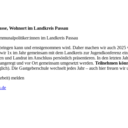
lasse, Wohnort im Landkreis Passau
mmunalpolitiker:innen im Landkreis Passau
h einbringen kann und ernstgenommen wird. Daher machen wir auch 202
ir 1x im Jahr gemeinsam mit dem Landkreis zur Jugendkonferenz ein.
en und Landrat im Anschluss persönlich präsentieren. In den letzten J
- angeregt und vor Ort gemeinsam umgesetzt werden.
Teilnehmen könne
ich). Die Gastgeberschule wechselt jedes Jahr – auch hier freuen wir
rbeit) melden
u.de