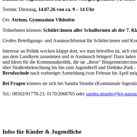
Termin: Dienstag
, 14.07.26 von ca. 9 – 14 Uhr
Ort:
Atrium, Gymnasium Vilshofen
Teilnehmen können:
Schüler:innen aller Schulformen ab der 7. K
Großes Beteiligungs- und Austauschformat für Schüler:innen und Ko
Interesse an Politik wecken klappt dort, wo man betroffen ist, sic
aus dem Landkreis zusammen und in Austausch bringen! Dazu laden w
und Ideen für die Kommunalpolitik, die sie „ihren“ Bürgermeister:inn
über Straßenbeleuchtung bis hin zum Jugendtreff und Dirtbike-Park 
Berufsschule
nach vorheriger Anmeldung (von Februar bis April mögl
Bei Fragen
können sie sich bei Sandra Straube (Kommunale Jugenda
Tel.: 08502/91778-23, 0170/2068765 oder
sandra.straube@kjr-passa
Infos für Kinder & Jugendliche