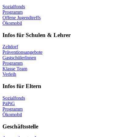
Sozialfonds
Programm
Offene Jugendtreffs
Ökomobil
Infos für Schulen & Lehrer
Zeltdorf
Präventionsangebote
GastschülerInnen
Programm
Klasse Team
Verleih
Infos für Eltern
Sozialfonds
PäPiG
Programm
Ökomobil
Geschäftsstelle