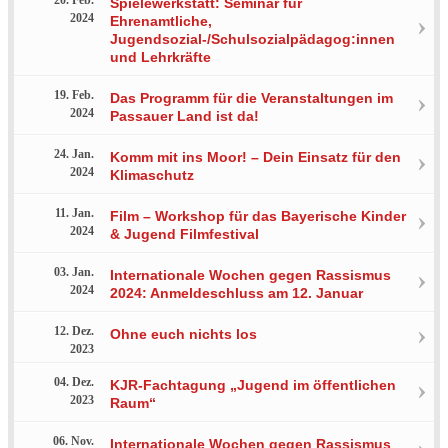
Spielewerkstatt: Seminar für
2024
Ehrenamtliche,
Jugendsozial-/Schulsozialpädagog:innen
und Lehrkräfte
19. Feb.
Das Programm für die Veranstaltungen im
2024
Passauer Land ist da!
24. Jan.
Komm mit ins Moor! – Dein Einsatz für den
2024
Klimaschutz
11. Jan.
Film – Workshop für das Bayerische Kinder
2024
& Jugend Filmfestival
03. Jan.
Internationale Wochen gegen Rassismus
2024
2024: Anmeldeschluss am 12. Januar
12. Dez.
Ohne euch nichts los
2023
04. Dez.
KJR-Fachtagung „Jugend im öffentlichen
2023
Raum“
06. Nov.
Internationale Wochen gegen Rassismus