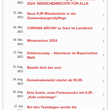
2023
2024: MENSCHENRECHTE FÜR ALLE
25. Okt.
Neue KJR Mitarbeiterin in der
2023
Gemeindejugendpflege
16. Okt.
CORONA-ARCHIV zu Gast im Landkreis
2023
10. Okt.
Winteraction 2024
2023
12. Sep.
Erlebniscamp – Abenteuer im Bayerischen
2023
Wald
25. Aug.
Bewirb dich bei uns!
2023
24. Aug.
Demokratiemobil startet ab 05.09.
2023
16. Aug.
Eine bunte, erste Ferienwoche mit KJR -
2023
„Kids unterwegs“
27. Jul.
Bei den Teamtagen wurde die