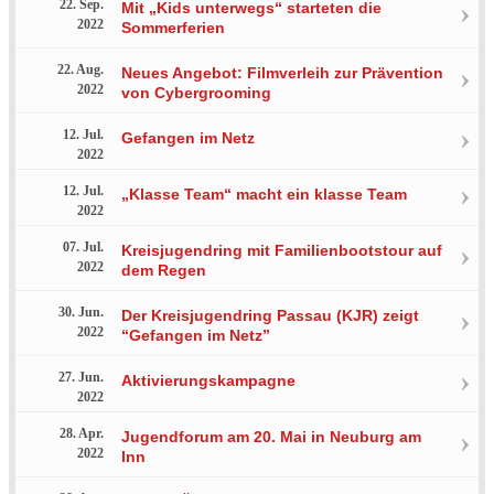
22. Sep.
Mit „Kids unterwegs“ starteten die
2022
Sommerferien
22. Aug.
Neues Angebot: Filmverleih zur Prävention
2022
von Cybergrooming
12. Jul.
Gefangen im Netz
2022
12. Jul.
„Klasse Team“ macht ein klasse Team
2022
07. Jul.
Kreisjugendring mit Familienbootstour auf
2022
dem Regen
30. Jun.
Der Kreisjugendring Passau (KJR) zeigt
2022
“Gefangen im Netz”
27. Jun.
Aktivierungskampagne
2022
28. Apr.
Jugendforum am 20. Mai in Neuburg am
2022
Inn