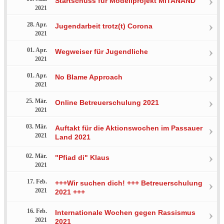
Startschuss für Modellprojekt MITANAND
2021
28. Apr.
Jugendarbeit trotz(t) Corona
2021
01. Apr.
Wegweiser für Jugendliche
2021
01. Apr.
No Blame Approach
2021
25. Mär.
Online Betreuerschulung 2021
2021
03. Mär.
Auftakt für die Aktionswochen im Passauer
2021
Land 2021
02. Mär.
"Pfiad di" Klaus
2021
17. Feb.
+++Wir suchen dich! +++ Betreuerschulung
2021
2021 +++
16. Feb.
Internationale Wochen gegen Rassismus
2021
2021