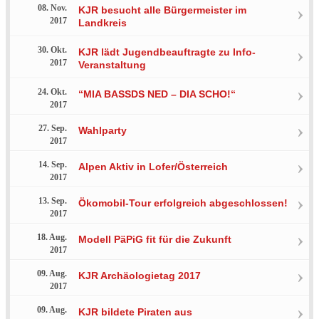
08. Nov.
KJR besucht alle Bürgermeister im
2017
Landkreis
30. Okt.
KJR lädt Jugendbeauftragte zu Info-
2017
Veranstaltung
24. Okt.
“MIA BASSDS NED – DIA SCHO!“
2017
27. Sep.
Wahlparty
2017
14. Sep.
Alpen Aktiv in Lofer/Österreich
2017
13. Sep.
Ökomobil-Tour erfolgreich abgeschlossen!
2017
18. Aug.
Modell PäPiG fit für die Zukunft
2017
09. Aug.
KJR Archäologietag 2017
2017
09. Aug.
KJR bildete Piraten aus