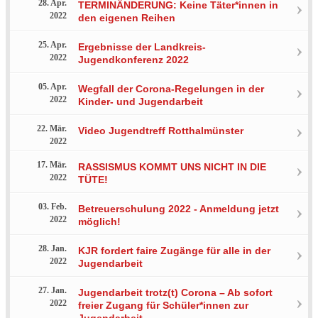
28. Apr.
TERMINÄNDERUNG: Keine Täter*innen in
2022
den eigenen Reihen
25. Apr.
Ergebnisse der Landkreis-
2022
Jugendkonferenz 2022
05. Apr.
Wegfall der Corona-Regelungen in der
2022
Kinder- und Jugendarbeit
22. Mär.
Video Jugendtreff Rotthalmünster
2022
17. Mär.
RASSISMUS KOMMT UNS NICHT IN DIE
2022
TÜTE!
03. Feb.
Betreuerschulung 2022 - Anmeldung jetzt
2022
möglich!
28. Jan.
KJR fordert faire Zugänge für alle in der
2022
Jugendarbeit
27. Jan.
Jugendarbeit trotz(t) Corona – Ab sofort
2022
freier Zugang für Schüler*innen zur
Jugendarbeit