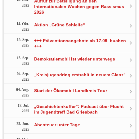
Aufruf zur Beteiligung an den
2025
Internationalen Wochen gegen Rassismus
2026
14. Okt.
Aktion „Grüne Schleife“
2025
15. Sep.
+++ Präventionsangebote ab 17.09. buchen
2025
+++
15. Sep.
Demokratiemobil ist wieder unterwegs
2025
04. Sep.
„Kreisjugendring erstrahlt in neuem Glanz"
2025
04. Aug.
Start der Ökomobil Landkreis Tour
2025
17. Jul.
„Geschichtenkoffer“: Podcast über Flucht
2025
im Jugendtreff Bad Griesbach
25. Jun.
Abenteuer unter Tage
2025