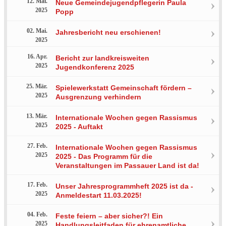
12. Mai.
Neue Gemeindejugendpflegerin Paula
2025
Popp
02. Mai.
Jahresbericht neu erschienen!
2025
16. Apr.
Bericht zur landkreisweiten
2025
Jugendkonferenz 2025
25. Mär.
Spielewerkstatt Gemeinschaft fördern –
2025
Ausgrenzung verhindern
13. Mär.
Internationale Wochen gegen Rassismus
2025
2025 - Auftakt
27. Feb.
Internationale Wochen gegen Rassismus
2025
2025 - Das Programm für die
Veranstaltungen im Passauer Land ist da!
17. Feb.
Unser Jahresprogrammheft 2025 ist da -
2025
Anmeldestart 11.03.2025!
04. Feb.
Feste feiern – aber sicher?! Ein
2025
Handlungsleitfaden für ehrenamtliche