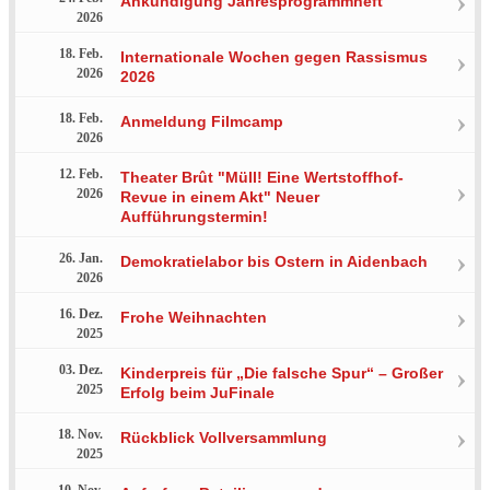
Ankündigung Jahresprogrammheft
2026
18. Feb.
Internationale Wochen gegen Rassismus
2026
2026
18. Feb.
Anmeldung Filmcamp
2026
12. Feb.
Theater Brût "Müll! Eine Wertstoffhof-
2026
Revue in einem Akt" Neuer
Aufführungstermin!
26. Jan.
Demokratielabor bis Ostern in Aidenbach
2026
16. Dez.
Frohe Weihnachten
2025
03. Dez.
Kinderpreis für „Die falsche Spur“ – Großer
2025
Erfolg beim JuFinale
18. Nov.
Rückblick Vollversammlung
2025
10. Nov.