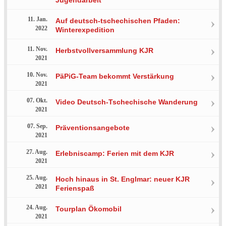
11. Jan.
Auf deutsch-tschechischen Pfaden:
2022
Winterexpedition
11. Nov.
Herbstvollversammlung KJR
2021
10. Nov.
PäPiG-Team bekommt Verstärkung
2021
07. Okt.
Video Deutsch-Tschechische Wanderung
2021
07. Sep.
Präventionsangebote
2021
27. Aug.
Erlebniscamp: Ferien mit dem KJR
2021
25. Aug.
Hoch hinaus in St. Englmar: neuer KJR
2021
Ferienspaß
24. Aug.
Tourplan Ökomobil
2021