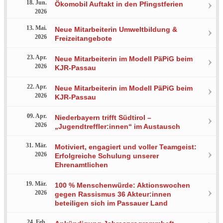
18. Jun.
Ökomobil Auftakt in den Pfingstferien
2026
13. Mai.
Neue Mitarbeiterin Umweltbildung &
2026
Freizeitangebote
23. Apr.
Neue Mitarbeiterin im Modell PäPiG beim
2026
KJR-Passau
22. Apr.
Neue Mitarbeiterin im Modell PäPiG beim
2026
KJR-Passau
09. Apr.
Niederbayern trifft Südtirol –
2026
„Jugendtreffler:innen“ im Austausch
31. Mär.
Motiviert, engagiert und voller Teamgeist:
2026
Erfolgreiche Schulung unserer
Ehrenamtlichen
19. Mär.
100 % Menschenwürde: Aktionswochen
2026
gegen Rassismus 36 Akteur:innen
beteiligen sich im Passauer Land
24. Feb.