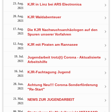
23. Aug.
KJR in Linz bei ARS Electronica
2021
20. Aug.
KJR Waldabenteuer
2021
17. Aug.
Die KJR Nachwuchsarchäologen auf den
2021
Spuren unserer Vorfahren
12. Aug.
KJR mit Piraten am Rannasee
2021
19. Jul.
Jugendarbeit trotz(t) Corona - Aktualisierte
2021
Arbeitshilfe
16. Jul.
KJR-Fachtagung Jugend
2021
28. Jun.
Achtung Neu!!! Corona-Sonderförderung
2021
"Re-Start"
21. Mai.
NEWS ZUR JUGENDARBEIT
2021
06. Mai.