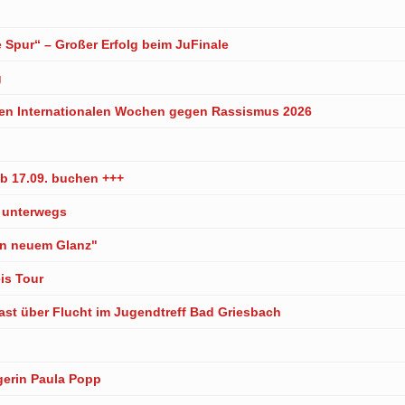
e Spur“ – Großer Erfolg beim JuFinale
g
 den Internationalen Wochen gegen Rassismus 2026
b 17.09. buchen +++
r unterwegs
 in neuem Glanz"
is Tour
ast über Flucht im Jugendtreff Bad Griesbach
erin Paula Popp