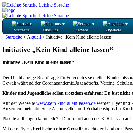
Leichte Sprache
Leichte Sprache
Startseite
Über uns
Service
Angebote
Startseite
>
Aktuell
>
Initiative „Kein Kind alleine lassen“
Initiative „Kein Kind alleine lassen“
Initiative „Kein Kind alleine lassen“
Der Unabhängige Beauftragte für Fragen des sexuellen Kindesmissbra
Gewalt während der Coronapandemie.Jugendtreffs, Vereine, Schulen, e
Kinder und Jugendliche sollen trotzdem erfahren: Du bist nicht al
Auf der Webseite
www.kein-kind-allein-lassen.de
werden Flyer und Pl
Außerdem bietet die Seite Anlaufstellen und Verhaltenstipps für Kin
Plakate aufhängen kann jede*r. Darum ruft auch der KJR Passau auf: 
Mit dem Flyer
„Frei Leben ohne Gewalt“
macht der Landkreis Pass