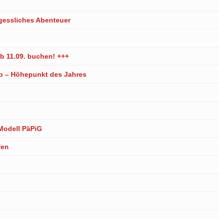
gessliches Abenteuer
b 11.09. buchen! +++
 – Höhepunkt des Jahres
Modell PäPiG
fen