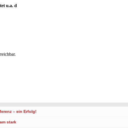
et u.a. d
reichbar.
renz – ein Erfolg!
am stark